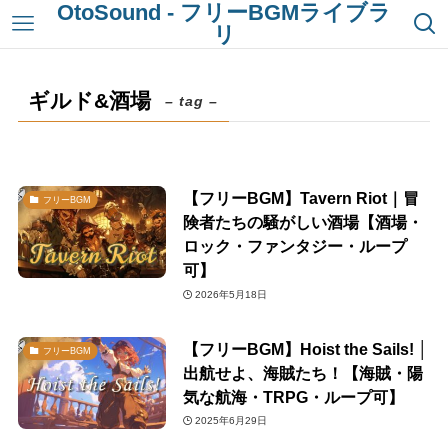
OtoSound - フリーBGMライブラ
リ
ギルド&酒場
– tag –
【フリーBGM】Tavern Riot｜冒
フリーBGM
険者たちの騒がしい酒場【酒場・
ロック・ファンタジー・ループ
可】
2026年5月18日
【フリーBGM】Hoist the Sails! │
フリーBGM
出航せよ、海賊たち！【海賊・陽
気な航海・TRPG・ループ可】
2025年6月29日