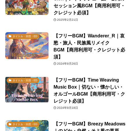
セッション風BGM【商用利用可・
クレジット必須】
2025年2月21日
【フリーBGM】Wanderer_R｜哀
タイトル・回想・ED
愁・旅人・民族風リメイク
BGM【商用利用可・クレジット必
須】
2024年9月26日
【フリーBGM】Time Weaving
タイトル・回想・ED
Music Box｜切ない・懐かしい・
オルゴールBGM【商用利用可・ク
レジット必須】
2024年9月18日
【フリーBGM】Breezy Meadows
タイトル・回想・ED
｜のどか・自然・そよ風の草原