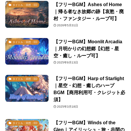
【フリーBGM】Ashes of Home
タイトル・回想・ED
｜帰る者なき故郷の跡【哀愁・廃
村・ファンタジー・ループ可】
2026年5月31日
【フリーBGM】Moonlit Arcadia
タイトル・回想・ED
｜月明かりの幻想郷【幻想・星
空・癒し・ループ可】
2025年9月13日
【フリーBGM】Harp of Starlight
タイトル・回想・ED
｜星空・幻想・癒しのハープ
BGM【商用利用可・クレジット必
須】
2025年3月18日
【フリーBGM】Winds of the
タイトル・回想・ED
Glen｜アイリッシュ・旅・谷間の