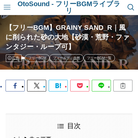
OtoSound - フリーBGMライブラ
リ
【フリーBGM】GRAINY SAND_R｜風
に削られた砂の大地【砂漠・荒野・ファ
ンタジー・ループ可】
広告
フリーBGM
フィールド・自然
フリーBGM一覧
目次