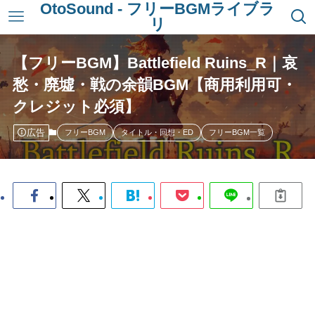
OtoSound - フリーBGMライブラ
リ
【フリーBGM】Battlefield Ruins_R｜哀
愁・廃墟・戦の余韻BGM【商用利用可・
クレジット必須】
広告
フリーBGM
タイトル・回想・ED
フリーBGM一覧