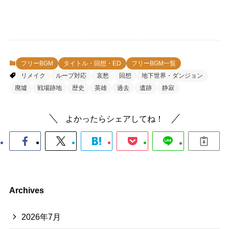
フリーBGM
タイトル・回想・ED
フリーBGM一覧
リメイク
ループ対応
哀愁
回想
地下世界・ダンジョン
廃墟
戦場跡地
歴史
英雄
過去
遺跡
静寂
よかったらシェアしてね！
Archives
2026年7月