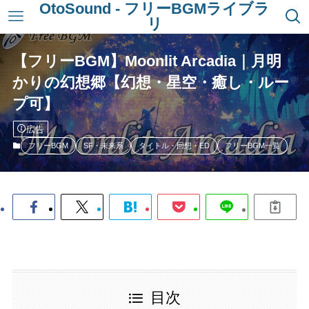
OtoSound - フリーBGMライブラ
リ
【フリーBGM】Moonlit Arcadia｜月明
かりの幻想郷【幻想・星空・癒し・ルー
プ可】
広告
フリーBGM
SF・未来系
タイトル・回想・ED
フリーBGM一覧
目次