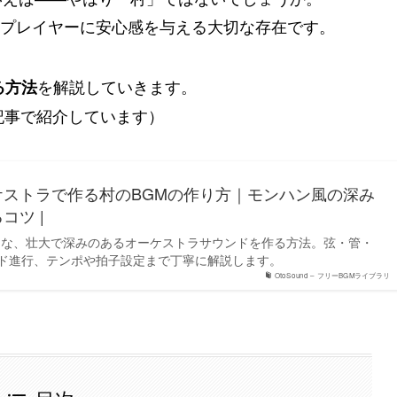
プレイヤーに安心感を与える大切な存在です。
を解説していきます。
る方法
記事で紹介しています）
ケストラで作る村のBGMの作り方｜モンハン風の深み
コツ |
うな、壮大で深みのあるオーケストラサウンドを作る方法。弦・管・
ド進行、テンポや拍子設定まで丁寧に解説します。
OtoSound – フリーBGMライブラリ