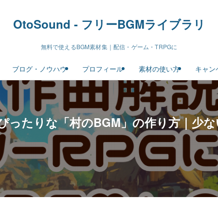
OtoSound - フリーBGMライブラリ
無料で使えるBGM素材集｜配信・ゲーム・TRPGに
ブログ・ノウハウ
プロフィール
素材の使い方
キャン
にぴったりな「村のBGM」の作り方｜少