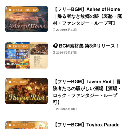
【フリーBGM】Ashes of Home
タイトル・回想・ED
｜帰る者なき故郷の跡【哀愁・廃
村・ファンタジー・ループ可】
2026年5月31日
🎧 BGM素材集 第8弾リリース！
素材集の販売
2026年5月27日
【フリーBGM】Tavern Riot｜冒
フリーBGM
険者たちの騒がしい酒場【酒場・
ロック・ファンタジー・ループ
可】
2026年5月18日
【フリーBGM】Toybox Parade
ギャグ・コミカル