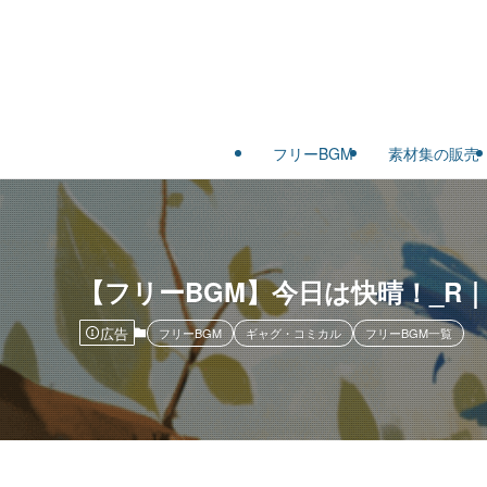
フリーBGM
素材集の販売
【フリーBGM】今日は快晴！_R
広告
フリーBGM
ギャグ・コミカル
フリーBGM一覧