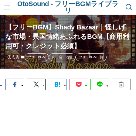
OtoSound - フリーBGMライブラ
リ
【フリーBGM】Shady Bazaar｜怪しげ
な市場・異国情緒あふれるBGM【商用利
用可・クレジット必須】
広告
フリーBGM
街・店・酒場
フリーBGM一覧