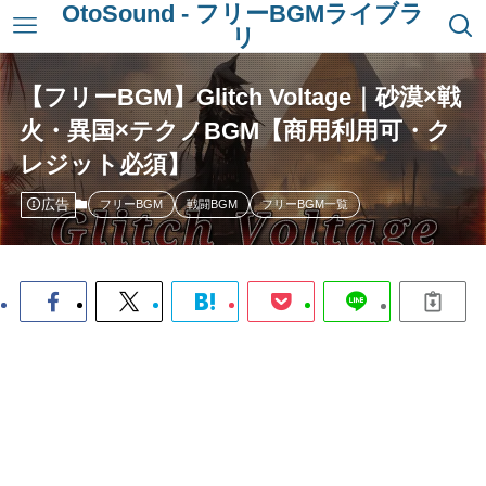
OtoSound - フリーBGMライブラ
リ
【フリーBGM】Glitch Voltage｜砂漠×戦
火・異国×テクノBGM【商用利用可・ク
レジット必須】
広告
フリーBGM
戦闘BGM
フリーBGM一覧