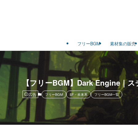
フリーBGM
素材集の販売
【フリーBGM】Dark Engi
広告
フリーBGM
SF・未来系
フリーBGM一覧