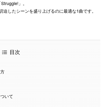
uggle!」。
、切迫したシーンを盛り上げるのに最適な1曲です。
目次
い方
について