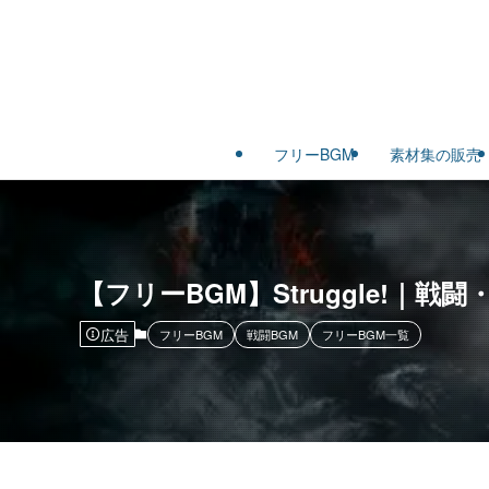
フリーBGM
素材集の販売
【フリーBGM】Struggle!
広告
フリーBGM
戦闘BGM
フリーBGM一覧