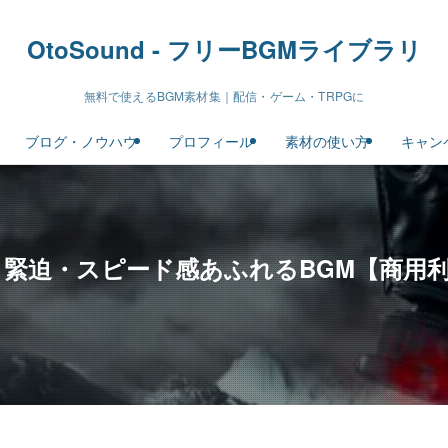
OtoSound - フリーBGMライブラリ
無料で使えるBGM素材集｜配信・ゲーム・TRPGに
ブログ・ノウハウ
プロフィール
素材の使い方
キャン
｜戦闘・緊迫・スピード感あふれるBGM【商