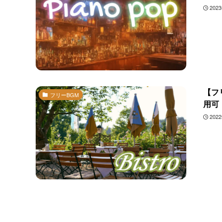
202
【フ
フリーBGM
用可
202