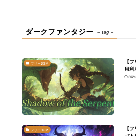
ダークファンタジー
– tag –
【フリ
フリーBGM
用利
202
【フリ
フリーBGM
バト