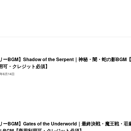
ーBGM】Shadow of the Serpent｜神秘・闇・蛇の影BGM
用可・クレジット必須】
4年6月14日
ーBGM】Gates of the Underworld｜最終決戦・魔王戦・荘
ルBGM【商用利用可・クレジット必須】